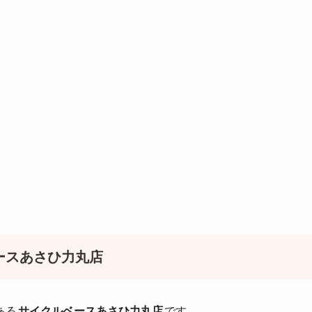
ースあさひ力丸店
ある
サイクルベースあさひ力丸店
です。