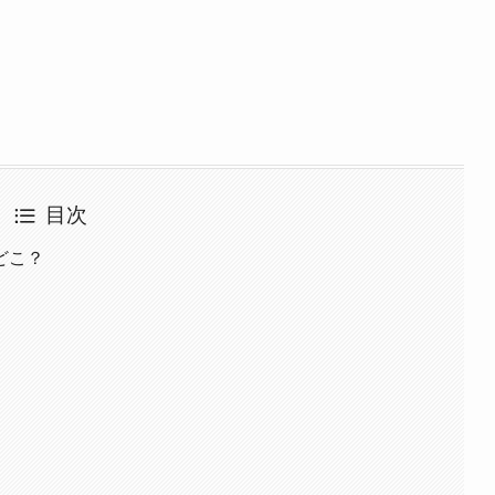
目次
どこ？